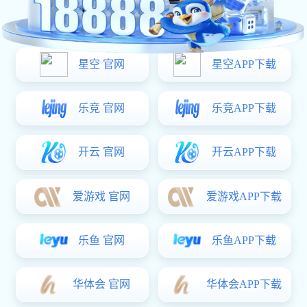
⭐ 每日签到：
打卡看球网，信号满分
🏆 冠军之心：
多线路切换太方便了
🟢 绿茵传奇：
免费信号太流畅了！
📺 正在热播
LIVE
● 直播
1 : 0
阿森纳
拜仁
欧冠 · 1/4决赛
72'
免费观看
● 直播
102 : 98
湖人
凯尔特人
NBA · 常规赛
Q3 5:12
免费观看